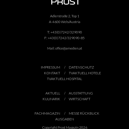
Adlerstraße 2, Top 1
A-4600 Wels/Austria
T:
+43(0)7242/329090
F:
+43(0)7242/329090-85
Mail:
office@amedien.at
IMPRESSUM
DATENSCHUTZ
KONTAKT
TVAKTUELL HOTELE
TVAKTUELL HOSPITAL
AKTUELL
AUSSTATTUNG
KULINARIK
WIRTSCHAFT
FACHMAGAZIN
MESSE RÜCKBLICK
AUSGABEN
Copyright Prost Magazin 2026