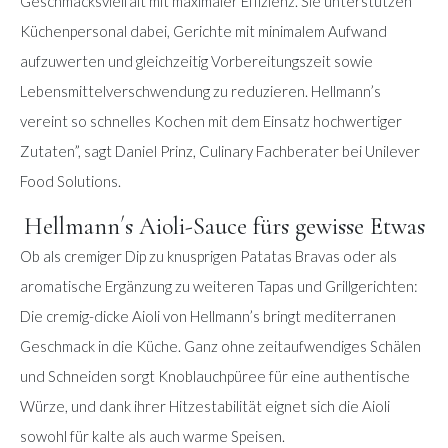
Geschmacksvielfalt mit maximaler Effizienz. Sie unterstützen
Küchenpersonal dabei, Gerichte mit minimalem Aufwand
aufzuwerten und gleichzeitig Vorbereitungszeit sowie
Lebensmittelverschwendung zu reduzieren. Hellmann’s
vereint so schnelles Kochen mit dem Einsatz hochwertiger
Zutaten”, sagt Daniel Prinz, Culinary Fachberater bei Unilever
Food Solutions.
Hellmann´s Aioli-Sauce fürs gewisse Etwas
Ob als cremiger Dip zu knusprigen Patatas Bravas oder als
aromatische Ergänzung zu weiteren Tapas und Grillgerichten:
Die cremig-dicke Aioli von Hellmann’s bringt mediterranen
Geschmack in die Küche. Ganz ohne zeitaufwendiges Schälen
und Schneiden sorgt Knoblauchpüree für eine authentische
Würze, und dank ihrer Hitzestabilität eignet sich die Aioli
sowohl für kalte als auch warme Speisen.