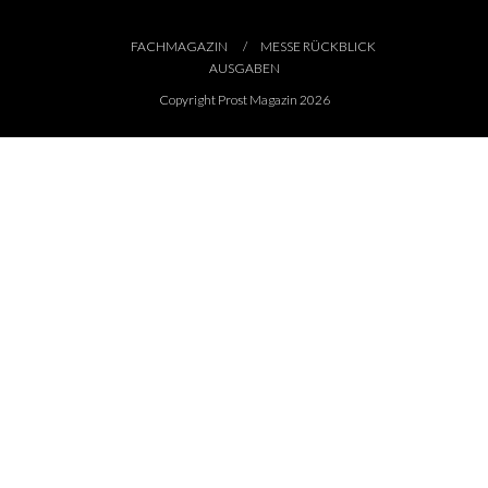
FACHMAGAZIN
MESSE RÜCKBLICK
AUSGABEN
Copyright Prost Magazin 2026