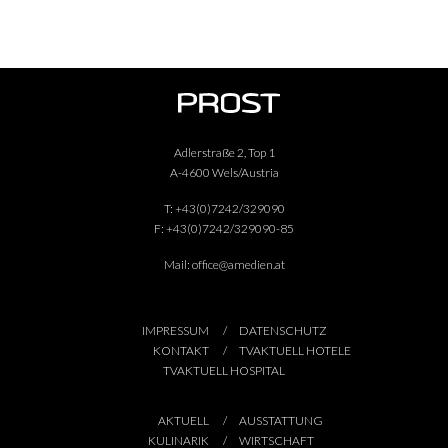
Adlerstraße 2, Top 1
A-4600 Wels/Austria
T:
+43(0)7242/329090
F:
+43(0)7242/329090-85
Mail:
office@amedien.at
IMPRESSUM
DATENSCHUTZ
KONTAKT
TVAKTUELL HOTELE
TVAKTUELL HOSPITAL
AKTUELL
AUSSTATTUNG
KULINARIK
WIRTSCHAFT