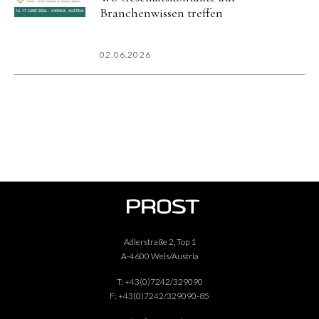
Branchenwissen treffen
02.06.2026
Adlerstraße 2, Top 1
A-4600 Wels/Austria
T:
+43(0)7242/329090
F:
+43(0)7242/329090-85