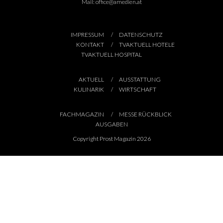
Mail:
office@amedien.at
IMPRESSUM
DATENSCHUTZ
KONTAKT
TVAKTUELL HOTELE
TVAKTUELL HOSPITAL
AKTUELL
AUSSTATTUNG
KULINARIK
WIRTSCHAFT
FACHMAGAZIN
MESSE RÜCKBLICK
AUSGABEN
Copyright Prost Magazin 2026