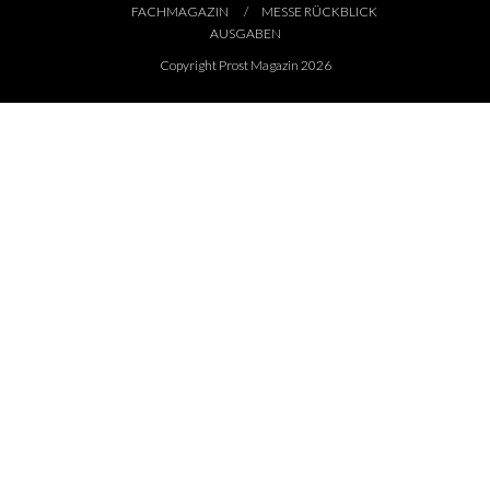
FACHMAGAZIN
MESSE RÜCKBLICK
AUSGABEN
Copyright Prost Magazin 2026