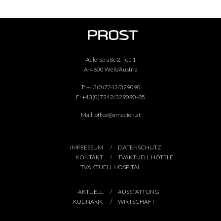
Adlerstraße 2, Top 1
A-4600 Wels/Austria
T:
+43(0)7242/329090
F:
+43(0)7242/329090-85
Mail:
office@amedien.at
IMPRESSUM
DATENSCHUTZ
KONTAKT
TVAKTUELL HOTELE
TVAKTUELL HOSPITAL
AKTUELL
AUSSTATTUNG
KULINARIK
WIRTSCHAFT