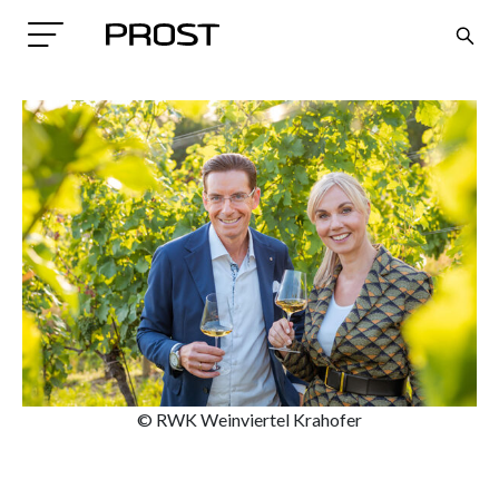
Search
© RWK Weinviertel Krahofer