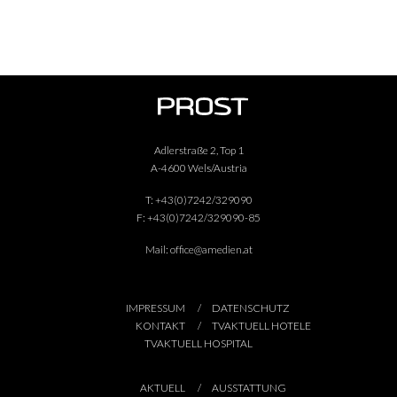
Adlerstraße 2, Top 1
A-4600 Wels/Austria
T:
+43(0)7242/329090
F:
+43(0)7242/329090-85
Mail:
office@amedien.at
IMPRESSUM
DATENSCHUTZ
KONTAKT
TVAKTUELL HOTELE
TVAKTUELL HOSPITAL
AKTUELL
AUSSTATTUNG