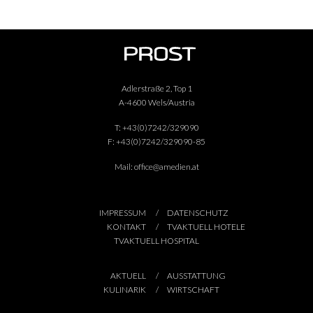
Adlerstraße 2, Top 1
A-4600 Wels/Austria
T:
+43(0)7242/329090
F:
+43(0)7242/329090-85
Mail:
office@amedien.at
IMPRESSUM
DATENSCHUTZ
KONTAKT
TVAKTUELL HOTELE
TVAKTUELL HOSPITAL
AKTUELL
AUSSTATTUNG
KULINARIK
WIRTSCHAFT