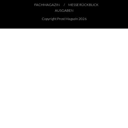
FACHMAGAZIN
MESSE RÜCKBLICK
AUSGABEN
Copyright Prost Magazin 2026