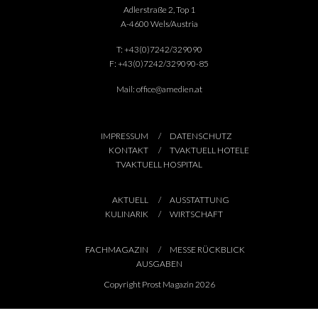
Adlerstraße 2, Top 1
A-4600 Wels/Austria
T:
+43(0)7242/329090
F:
+43(0)7242/329090-85
Mail:
office@amedien.at
IMPRESSUM
DATENSCHUTZ
KONTAKT
TVAKTUELL HOTELE
TVAKTUELL HOSPITAL
AKTUELL
AUSSTATTUNG
KULINARIK
WIRTSCHAFT
FACHMAGAZIN
MESSE RÜCKBLICK
AUSGABEN
Copyright Prost Magazin 2026