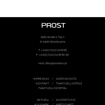
Adlerstraße 2, Top 1
A-4600 Wels/Austria
T:
+43(0)7242/329090
F:
+43(0)7242/329090-85
Mail:
office@amedien.at
IMPRESSUM
DATENSCHUTZ
KONTAKT
TVAKTUELL HOTELE
TVAKTUELL HOSPITAL
AKTUELL
AUSSTATTUNG
KULINARIK
WIRTSCHAFT