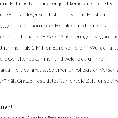
und Mitarbeiter brauchen jetzt keine künstliche Deba
tzer SPÖ-Landesgeschäftsführer Roland Fürst einen
g geht sich schon in der Hochkonjunktur nicht aus u
ner und Juli knapp 38 % der Nächtigungen wegbrech
lich mehr als 1 Million Euro verlieren!“ Würde Fürs
here Gehälter bekommen und welche dafür ihren
rauf liefe es hinaus. „So einen unkollegialen Vorschl
 hält Gratzer fest, „jetzt ist nicht die Zeit für so ein
etten!
it nur sein, Arbeitsplätze retten, ist der