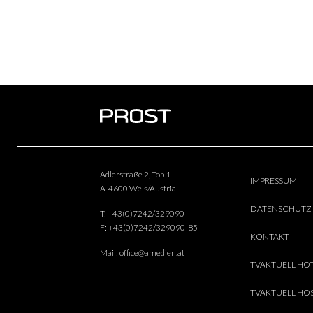
Adlerstraße 2, Top 1
IMPRESSUM
A-4600 Wels/Austria
DATENSCHUTZ
T:
+43(0)7242/329090
F:
+43(0)7242/329090-85
KONTAKT
Mail:
office@amedien.at
TVAKTUELL HO
TVAKTUELL HOS