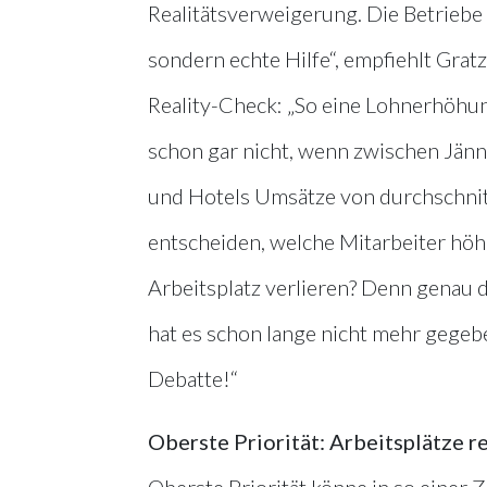
Realitätsverweigerung. Die Betriebe 
sondern echte Hilfe“, empfiehlt Gra
Reality-Check: „So eine Lohnerhöhun
schon gar nicht, wenn zwischen Jän
und Hotels Umsätze von durchschnitt
entscheiden, welche Mitarbeiter hö
Arbeitsplatz verlieren? Denn genau da
hat es schon lange nicht mehr gegeben“,
Debatte!“
Oberste Priorität: Arbeitsplätze r
Oberste Priorität könne in so einer Ze