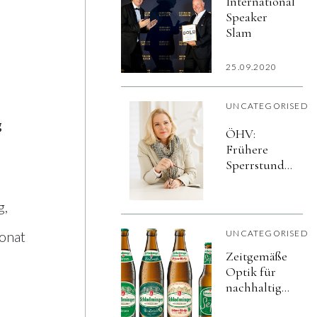
Internationaler
Speaker
Slam
25.09.2020
UNCATEGORISED
g
ÖHV:
Frühere
Sperrstunde
nur mit
Schutzschirm
g,
für das
Gastgewerbe
Monat
UNCATEGORISED
Zeitgemäße
Optik für
nachhaltige
Schladminger