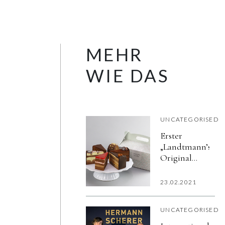
MEHR
WIE DAS
UNCATEGORISED
Erster
„Landtmann’s
Original
Tortenmarkt“
in Wien
23.02.2021
UNCATEGORISED