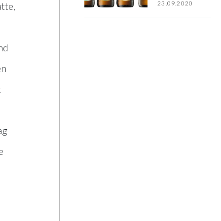
Braukunst
23.09.2020
tte,
nd
en
t
ag
e