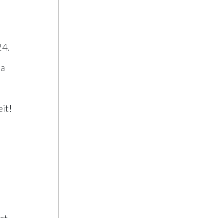
24.
la
it!
st