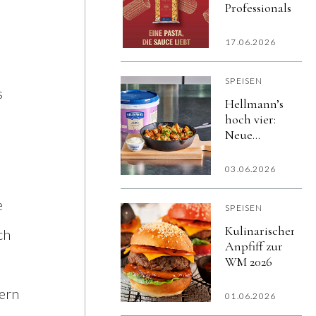
Professionals
17.06.2026
SPEISEN
s
Hellmann’s
hoch vier:
Neue
Variety-
Saucen
03.06.2026
liefern
vollen
e
SPEISEN
Geschmack
Kulinarischer
ch
Anpfiff zur
WM 2026
uern
01.06.2026