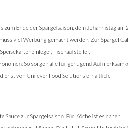
bis zum Ende der Spargelsaison, dem Johannistag am 
, muss viel Werbung gemacht werden. Zur Spargel Ga
Speisekarteneinleger, Tischaufsteller,
tronomen. So sorgen alle für genügend Aufmerksamke
ienst von Unilever Food Solutions erhältlich.
te Sauce zur Spargelsaison. Für Köche ist es daher
uce verlassen zu können. Die Lukull Sauce Hollandaise i