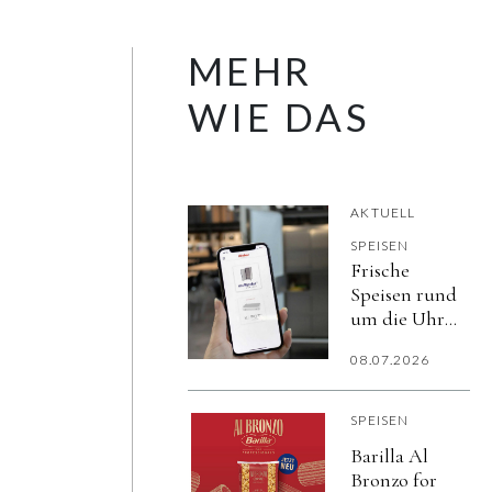
MEHR
WIE DAS
AKTUELL
SPEISEN
Frische
Speisen rund
um die Uhr
bereitstellen,
08.07.2026
Prozesse
entkoppeln
und
SPEISEN
Mitarbeitende
Barilla Al
flexibel
Bronzo for
versorgen.