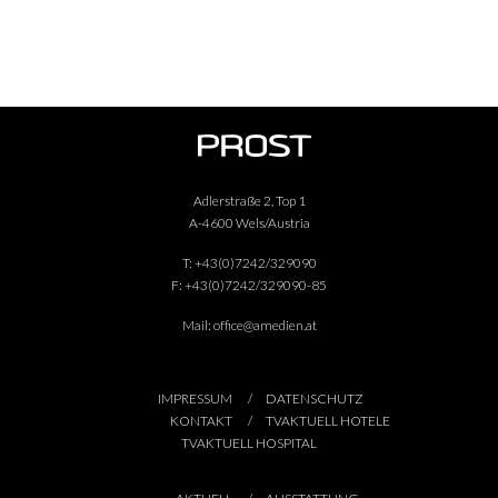
Adlerstraße 2, Top 1
A-4600 Wels/Austria
T:
+43(0)7242/329090
F:
+43(0)7242/329090-85
Mail:
office@amedien.at
IMPRESSUM
DATENSCHUTZ
KONTAKT
TVAKTUELL HOTELE
TVAKTUELL HOSPITAL