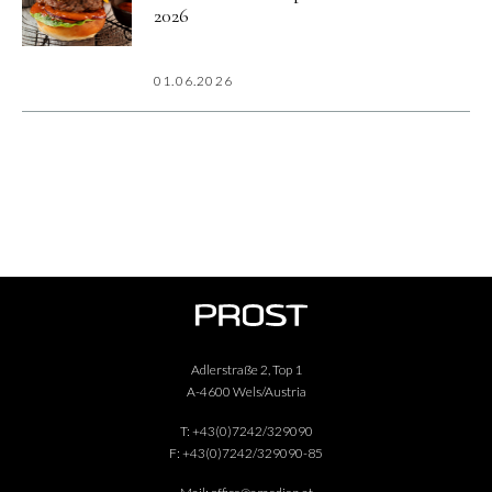
2026
01.06.2026
Adlerstraße 2, Top 1
A-4600 Wels/Austria
T:
+43(0)7242/329090
F:
+43(0)7242/329090-85