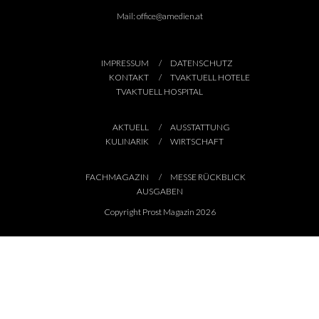
Mail:
office@amedien.at
IMPRESSUM
DATENSCHUTZ
KONTAKT
TVAKTUELL HOTELE
TVAKTUELL HOSPITAL
AKTUELL
AUSSTATTUNG
KULINARIK
WIRTSCHAFT
FACHMAGAZIN
MESSE RÜCKBLICK
AUSGABEN
Copyright Prost Magazin 2026