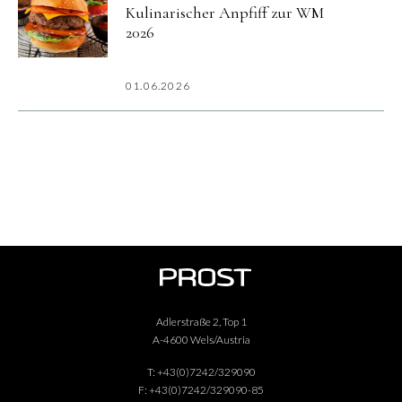
Kulinarischer Anpfiff zur WM
2026
01.06.2026
Adlerstraße 2, Top 1
A-4600 Wels/Austria
T:
+43(0)7242/329090
F:
+43(0)7242/329090-85