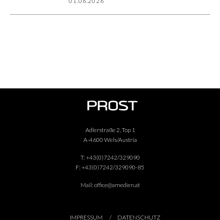
01.06.2026
Adlerstraße 2, Top 1
A-4600 Wels/Austria
T:
+43(0)7242/329090
F:
+43(0)7242/329090-85
Mail:
office@amedien.at
IMPRESSUM
DATENSCHUTZ