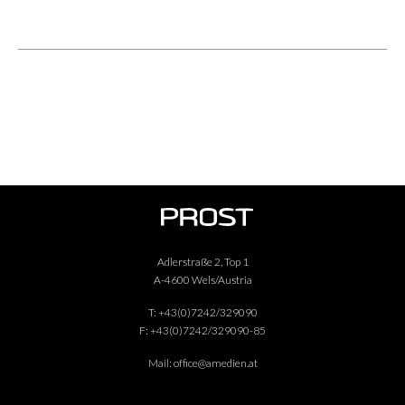
Adlerstraße 2, Top 1
A-4600 Wels/Austria
T:
+43(0)7242/329090
F:
+43(0)7242/329090-85
Mail:
office@amedien.at