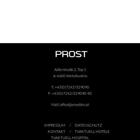
Adlerstraße 2, Top 1
A-4600 Wels/Austria
T:
+43(0)7242/329090
F:
+43(0)7242/329090-85
Mail:
office@amedien.at
IMPRESSUM
DATENSCHUTZ
KONTAKT
TVAKTUELL HOTELE
TVAKTUELL HOSPITAL