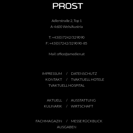
Adlerstraße 2, Top 1
A-4600 Wels/Austria
T:
+43(0)7242/329090
F:
+43(0)7242/329090-85
Mail:
office@amedien.at
IMPRESSUM
DATENSCHUTZ
KONTAKT
TVAKTUELL HOTELE
TVAKTUELL HOSPITAL
AKTUELL
AUSSTATTUNG
KULINARIK
WIRTSCHAFT
FACHMAGAZIN
MESSE RÜCKBLICK
AUSGABEN