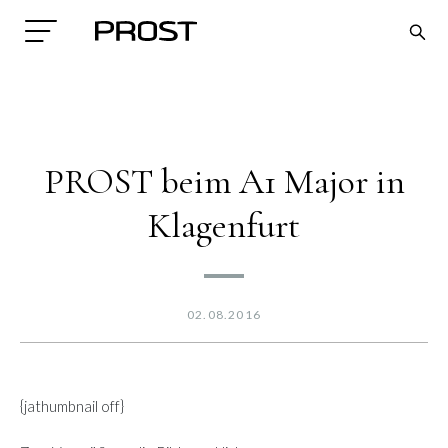
PROST beim A1 Major in
Klagenfurt
Search
02.08.2016
{jathumbnail off}