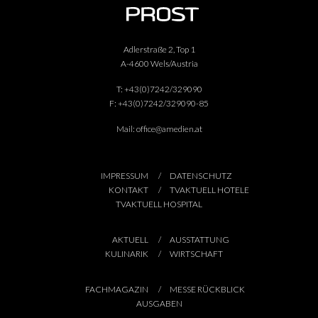
Adlerstraße 2, Top 1
A-4600 Wels/Austria
T:
+43(0)7242/329090
F:
+43(0)7242/329090-85
Mail:
office@amedien.at
IMPRESSUM
DATENSCHUTZ
KONTAKT
TVAKTUELL HOTELE
TVAKTUELL HOSPITAL
AKTUELL
AUSSTATTUNG
KULINARIK
WIRTSCHAFT
FACHMAGAZIN
MESSE RÜCKBLICK
AUSGABEN