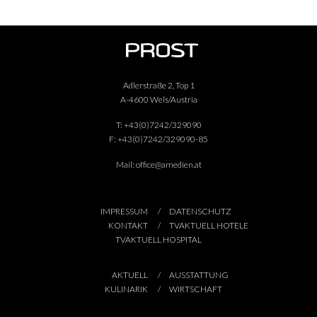
Adlerstraße 2, Top 1
A-4600 Wels/Austria
T:
+43(0)7242/329090
F:
+43(0)7242/329090-85
Mail:
office@amedien.at
IMPRESSUM
DATENSCHUTZ
KONTAKT
TVAKTUELL HOTELE
TVAKTUELL HOSPITAL
AKTUELL
AUSSTATTUNG
KULINARIK
WIRTSCHAFT