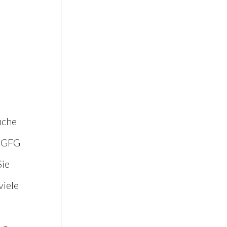
üche
G GFG
Sie
viele