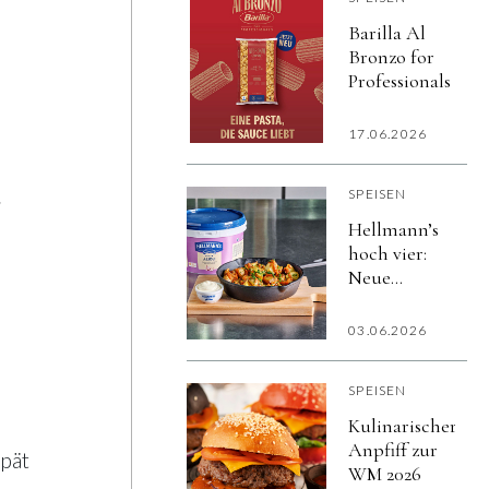
Mitarbeitende
Barilla Al
flexibel
Bronzo for
versorgen.
Professionals
17.06.2026
.
SPEISEN
Hellmann’s
hoch vier:
Neue
Variety-
Saucen
03.06.2026
liefern
vollen
SPEISEN
Geschmack
Kulinarischer
Anpfiff zur
spät
WM 2026