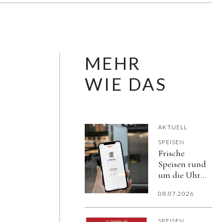
MEHR
WIE DAS
AKTUELL
SPEISEN
Frische
Speisen rund
um die Uhr
bereitstellen,
08.07.2026
Prozesse
entkoppeln
und
SPEISEN