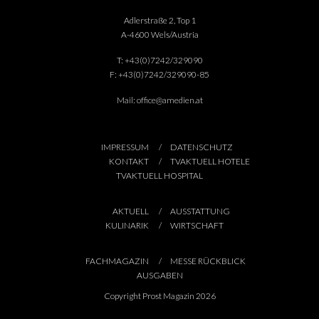
Adlerstraße 2, Top 1
A-4600 Wels/Austria
T:
+43(0)7242/329090
F:
+43(0)7242/329090-85
Mail:
office@amedien.at
IMPRESSUM
DATENSCHUTZ
KONTAKT
TVAKTUELL HOTELE
TVAKTUELL HOSPITAL
AKTUELL
AUSSTATTUNG
KULINARIK
WIRTSCHAFT
FACHMAGAZIN
MESSE RÜCKBLICK
AUSGABEN
Copyright Prost Magazin 2026