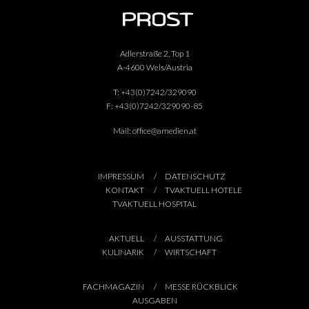
Adlerstraße 2, Top 1
A-4600 Wels/Austria
T:
+43(0)7242/329090
F:
+43(0)7242/329090-85
Mail:
office@amedien.at
IMPRESSUM
DATENSCHUTZ
KONTAKT
TVAKTUELL HOTELE
TVAKTUELL HOSPITAL
AKTUELL
AUSSTATTUNG
KULINARIK
WIRTSCHAFT
FACHMAGAZIN
MESSE RÜCKBLICK
AUSGABEN