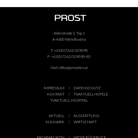
Adlerstraße 2, Top 1
A-4600 Wels/Austria
T:
+43(0)7242/329090
F:
+43(0)7242/329090-85
Mail:
office@amedien.at
IMPRESSUM
DATENSCHUTZ
KONTAKT
TVAKTUELL HOTELE
TVAKTUELL HOSPITAL
AKTUELL
AUSSTATTUNG
KULINARIK
WIRTSCHAFT
FACHMAGAZIN
MESSE RÜCKBLICK