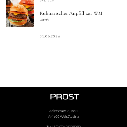
SPEISEN
Kulinarischer Anpfiff zur WM
2026
01.06.2026
Adlerstraße 2, Top 1
A-4600 Wels/Austria
T:
+43(0)7242/329090