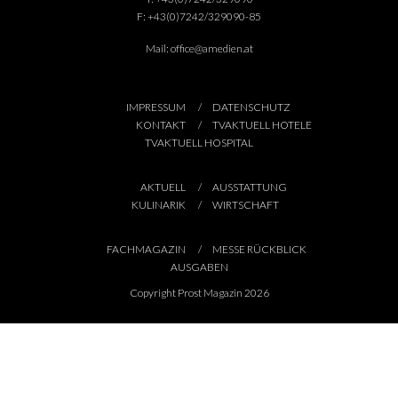
F:
+43(0)7242/329090-85
Mail:
office@amedien.at
IMPRESSUM
DATENSCHUTZ
KONTAKT
TVAKTUELL HOTELE
TVAKTUELL HOSPITAL
AKTUELL
AUSSTATTUNG
KULINARIK
WIRTSCHAFT
FACHMAGAZIN
MESSE RÜCKBLICK
AUSGABEN
Copyright Prost Magazin 2026