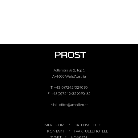
Adlerstraße 2, Top 1
A-4600 Wels/Austria
T:
+43(0)7242/329090
F:
+43(0)7242/329090-85
Mail:
office@amedien.at
IMPRESSUM
DATENSCHUTZ
KONTAKT
TVAKTUELL HOTELE
TVAKTUELL HOSPITAL