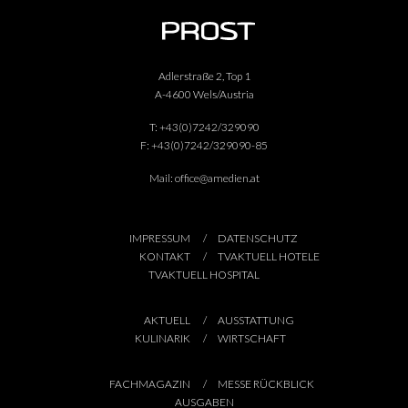
Adlerstraße 2, Top 1
A-4600 Wels/Austria
T:
+43(0)7242/329090
F:
+43(0)7242/329090-85
Mail:
office@amedien.at
IMPRESSUM
DATENSCHUTZ
KONTAKT
TVAKTUELL HOTELE
TVAKTUELL HOSPITAL
AKTUELL
AUSSTATTUNG
KULINARIK
WIRTSCHAFT
FACHMAGAZIN
MESSE RÜCKBLICK
AUSGABEN